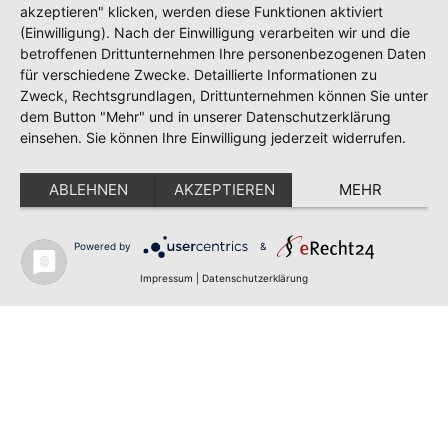
akzeptieren" klicken, werden diese Funktionen aktiviert
Konzept über das Design, bis hin zur Umsetzung der
(Einwilligung). Nach der Einwilligung verarbeiten wir und die
einzelnen Werbemaßnahmen. Immer mit dem Ziel, neue
betroffenen Drittunternehmen Ihre personenbezogenen Daten
glückliche Kunden zu gewinnen.
für verschiedene Zwecke. Detaillierte Informationen zu
Zweck, Rechtsgrundlagen, Drittunternehmen können Sie unter
dem Button "Mehr" und in unserer Datenschutzerklärung
einsehen. Sie können Ihre Einwilligung jederzeit widerrufen.
Wir sind kreativ für die Reiseoase Zell in folgenden Bereichen:
ABLEHNEN
AKZEPTIEREN
MEHR
Logo Design
Powered by
&
Corporate Design
Impressum
|
Datenschutzerklärung
Print Medien
Werbemittel
Online Medien