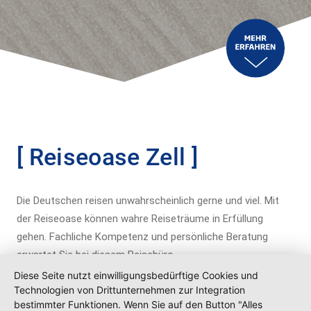
[ Reiseoase Zell ]
Die Deutschen reisen unwahrscheinlich gerne und viel. Mit
der Reiseoase können wahre Reiseträume in Erfüllung
gehen. Fachliche Kompetenz und persönliche Beratung
erwartet Sie bei diesem Reisebüro.
Diese Seite nutzt einwilligungsbedürftige Cookies und
Unser Leistungsspektrum umfasste die Entwicklung eines
Technologien von Drittunternehmen zur Integration
neuen Marktauftritts, das damit verbundene CI vom
bestimmter Funktionen. Wenn Sie auf den Button "Alles